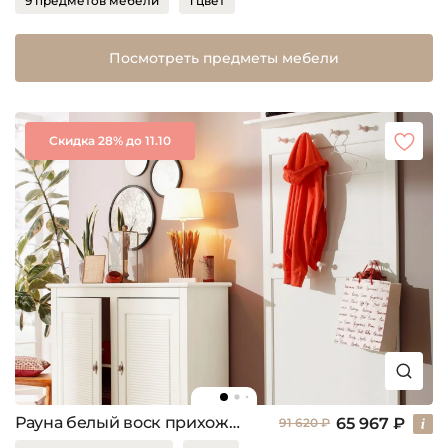
9 предметов мебели
1 цвет
Посмотреть предметы мебели
Скидка 28% до 11.10
Рауна белый воск прихожая
65 967 ₽
91 620 ₽