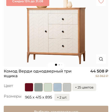
Скидка 15% до 31.08
Комод Верди однодверный три
44 508 ₽
ящика
52 362 ₽
Цвет
+ 25 цветов
Размеры
965 x 415 x 895
+ 2 шт.
Выбрать комплектацию