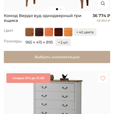
Комод Верди вуд однодверный три
36 774 ₽
ящика
43 264 ₽
Цвет
+ 42 цвета
Размеры
965 x 415 x 895
+ 2 шт.
Выбрать комплектацию
Скидка 10% до 31.08