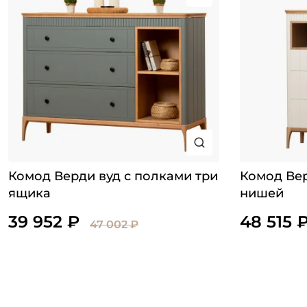
Комод Верди вуд с полками три
Комод Вер
ящика
нишей
39 952 ₽
48 515 
47 002 ₽