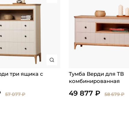
ди три ящика с
Тумба Верди для ТВ
комбинированная
₽
49 877 ₽
57 077 ₽
58 679 ₽