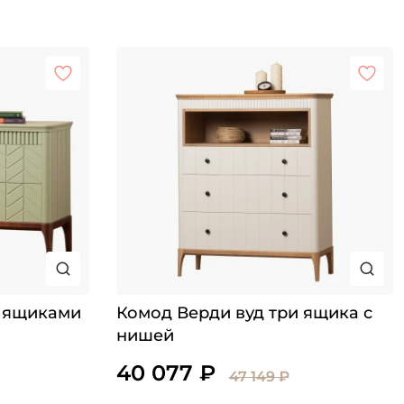
с ящиками
Комод Верди вуд три ящика с
нишей
40 077 ₽
47 149 ₽