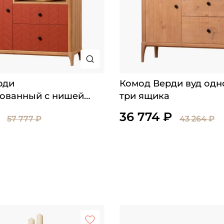
рди
Комод Верди вуд од
ованный с нишей
три ящика
36 774 ₽
57 777 ₽
43 264 ₽