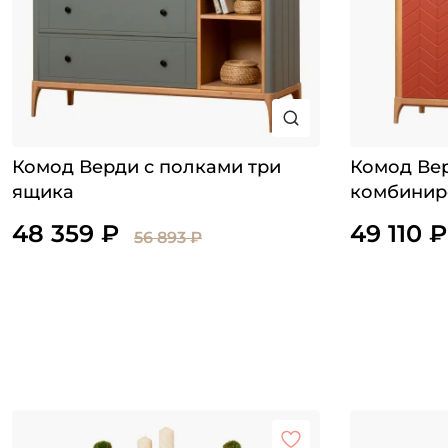
Комод Верди с полками три
Комод Ве
ящика
комбинир
низкий
48 359 ₽
49 110 ₽
56 893 ₽