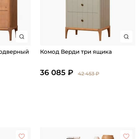
нодверный
Комод Верди три ящика
36 085 ₽
42 453 ₽