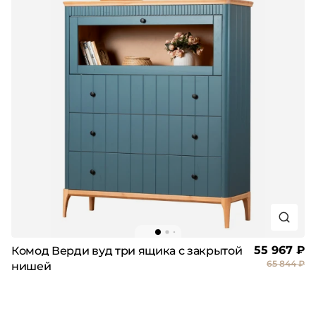
55 967 ₽
Комод Верди вуд три ящика с закрытой
65 844 ₽
нишей