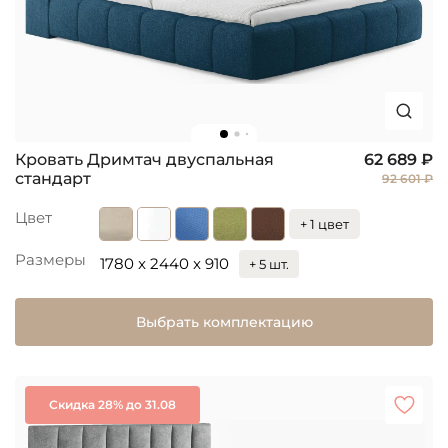
Кровать Дримтач двуспальная
62 689 ₽
стандарт
92 601 ₽
Цвет
+ 1 цвет
Размеры
1780 x 2440 x 910
+ 5 шт.
Выбрать комплектацию
Скидка 28% до 31.08