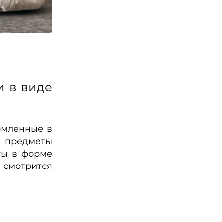
и в виде
рмленные в
е предметы
нты в форме
 смотрится