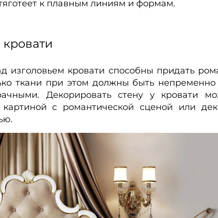
, тяготеет к плавным линиям и формам.
 кровати
 изголовьем кровати способны придать ром
ько ткани при этом должны быть непременно
рачными. Декорировать стену у кровати м
 картиной с романтической сценой или де
ью.