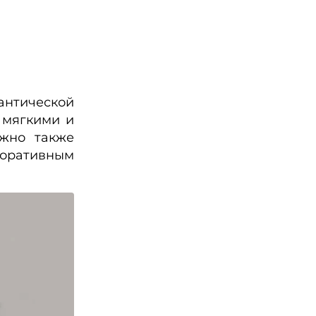
антической
 мягкими и
ожно также
коративным