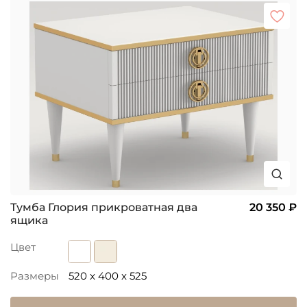
Тумба Глория прикроватная два
20 350 ₽
ящика
Цвет
Размеры
520 x 400 x 525