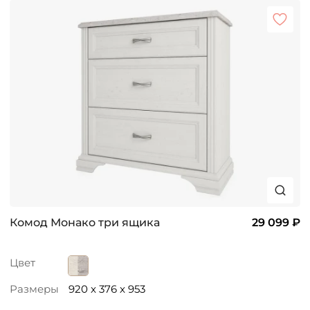
Комод Монако три ящика
29 099 ₽
Цвет
Размеры
920 x 376 x 953