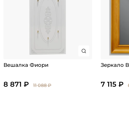
Вешалка Фиори
Зеркало В
8 871 ₽
7 115 ₽
11 088 ₽