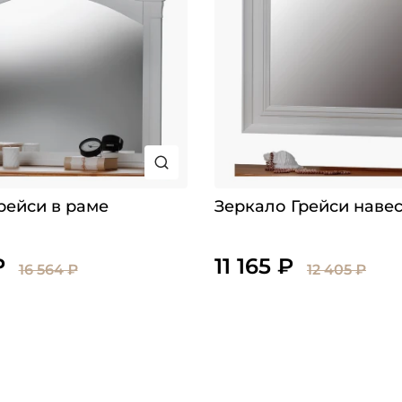
рейси в раме
Зеркало Грейси наве
₽
11 165 ₽
16 564 ₽
12 405 ₽