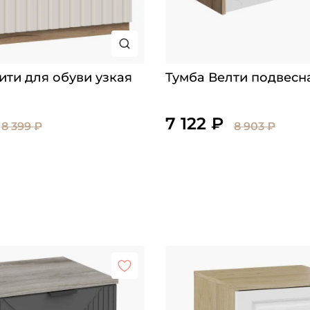
ити для обуви узкая
Тумба Велти подвесн
7 122 ₽
8 399 ₽
8 903 ₽