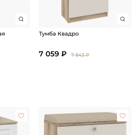
ая
Тумба Квадро
7 059 ₽
7 843 ₽