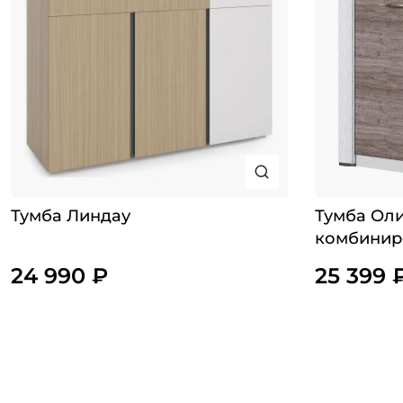
Тумба Линдау
Тумба Ол
комбинир
однодвер
24 990 ₽
25 399 