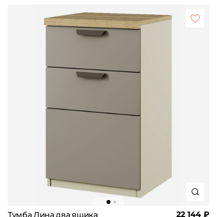
22 144 ₽
Тумба Лина два ящика