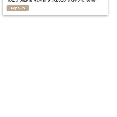
предупредить. Нажмите “Хорошо” и окно исчезнет!
Хорошо
Покупателю
Контакты
Гарантия
Оплата и доставка