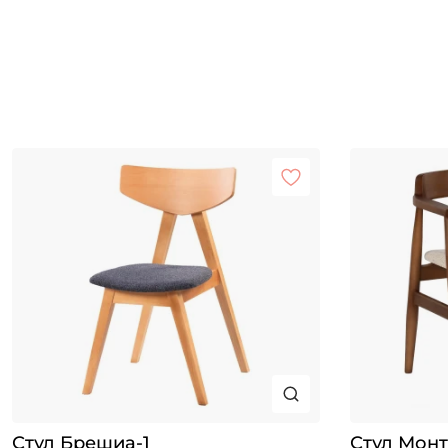
Стул Брешиа-1
Стул Монт