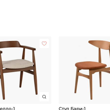
елло-1
Стул Бари-1