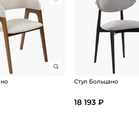
ано
Стул Больцано
₽
18 193 ₽