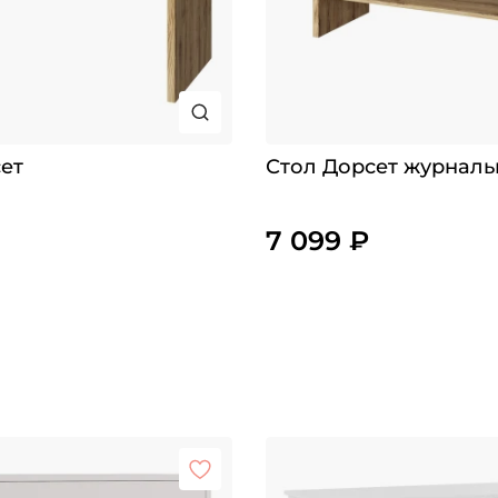
ет
Стол Дорсет журнал
7 099 ₽