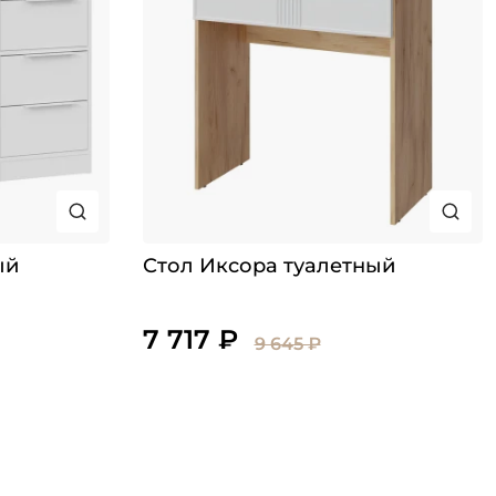
ый
Стол Иксора туалетный
7 717 ₽
9 645 ₽