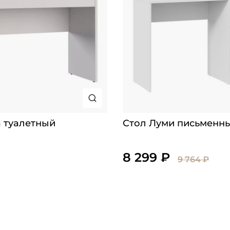
 туалетный
Стол Луми письменн
8 299 ₽
9 764 ₽