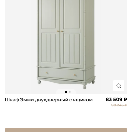
83 509 ₽
Шкаф Эмми двухдверный с ящиком
98 246 ₽