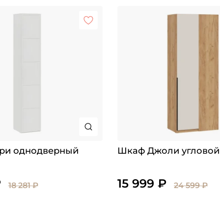
ри однодверный
Шкаф Джоли угловой
₽
15 999 ₽
18 281 ₽
24 599 ₽