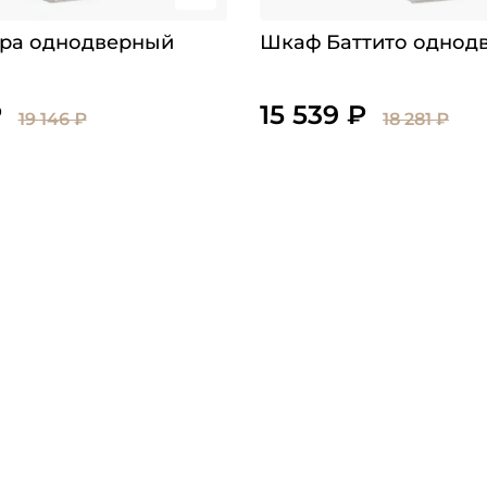
ра однодверный
Шкаф Баттито однод
₽
15 539 ₽
19 146 ₽
18 281 ₽