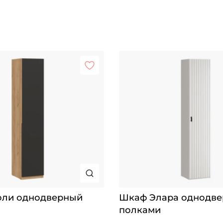
ли однодверный
Шкаф Элара однодве
полками