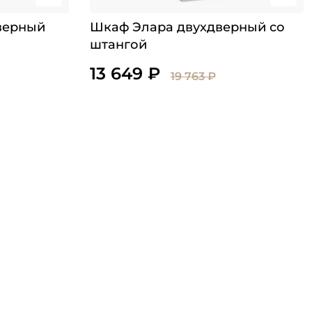
верный
Шкаф Элара двухдверный со
штангой
13 649 ₽
19 763 ₽