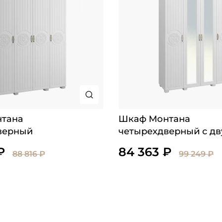
тана
Шкаф Монтана
верный
четырехдверный с дв
зеркалами
₽
84 363 ₽
88 816 ₽
99 249 ₽