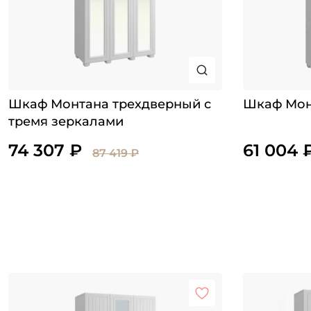
Шкаф Монтана трехдверный с
Шкаф Мон
тремя зеркалами
74 307 ₽
61 004 
87 419 ₽