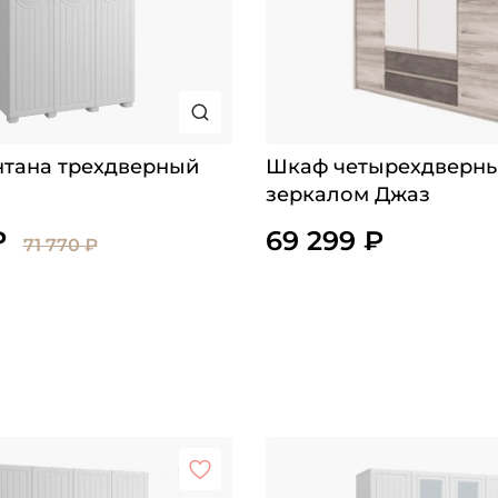
тана трехдверный
Шкаф четырехдверны
зеркалом Джаз
₽
69 299 ₽
71 770 ₽