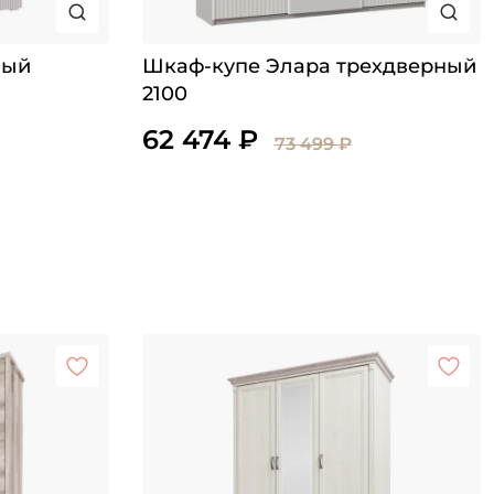
ный
Шкаф-купе Элара трехдверный
2100
62 474 ₽
73 499 ₽