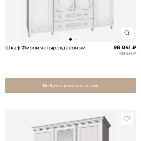
98 041 ₽
Шкаф Фиори четырехдверный
122 551 ₽
Выбрать комплектацию