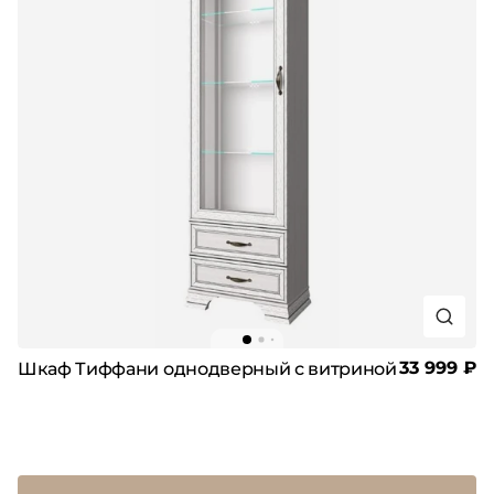
33 999 ₽
Шкаф Тиффани однодверный с витриной