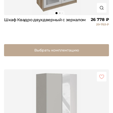
26 778 ₽
Шкаф Квадро двухдверный с зеркалом
29 753 ₽
Выбрать комплектацию