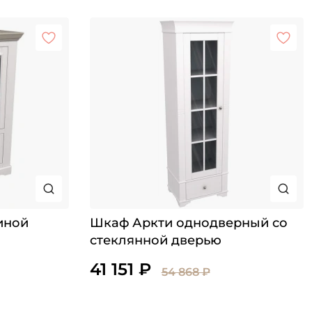
иной
Шкаф Аркти однодверный со
стеклянной дверью
41 151 ₽
54 868 ₽