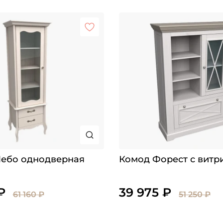
Лебо однодверная
Комод Форест с витр
₽
39 975 ₽
61 160 ₽
51 250 ₽