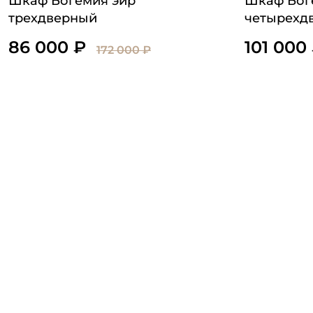
Шкаф Богемия эир
Шкаф Бог
трехдверный
четырехд
86 000 ₽
101 000
172 000 ₽