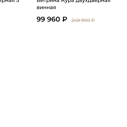
ерная 5
Витрина Аура двухдверная
винная
99 960 ₽
249 900 ₽