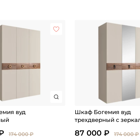
емия вуд
Шкаф Богемия вуд
ный
трехдверный с зерка
₽
87 000 ₽
174 000 ₽
174 000 ₽