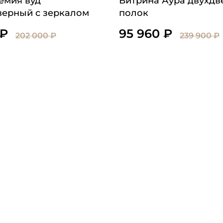
емия вуд
Витрина Аура двухдв
верный с зеркалом
полок
 ₽
95 960 ₽
202 000 ₽
239 900 ₽