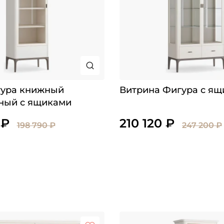
ура книжный
Витрина Фигура с я
ный с ящиками
 ₽
210 120 ₽
198 790 ₽
247 200 ₽