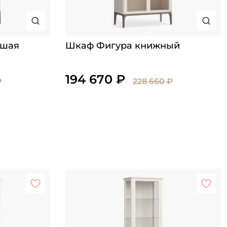
ьшая
Шкаф Фигура книжный
194 670 ₽
₽
228 660 ₽