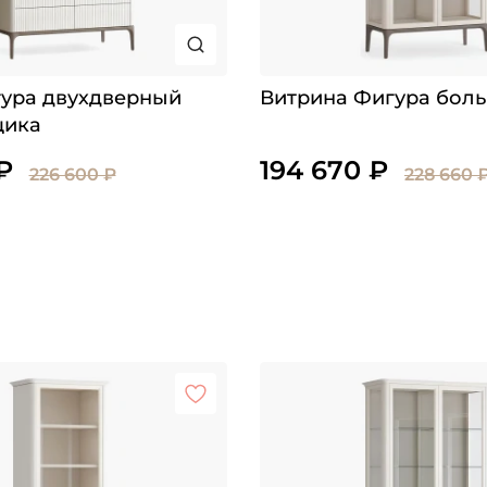
ура двухдверный
Витрина Фигура бол
щика
₽
194 670 ₽
226 600 ₽
228 660 