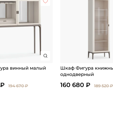
ура винный малый
Шкаф Фигура книжн
однодверный
 ₽
160 680 ₽
194 670 ₽
189 520 ₽