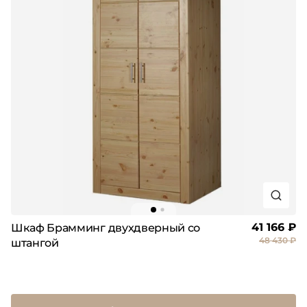
41 166 ₽
Шкаф Брамминг двухдверный со
48 430 ₽
штангой