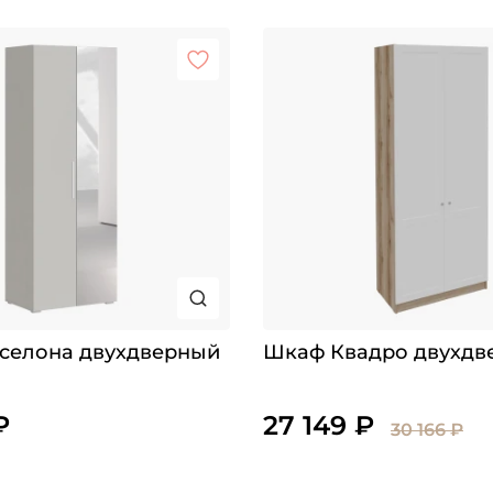
селона двухдверный
Шкаф Квадро двухдв
₽
27 149 ₽
30 166 ₽