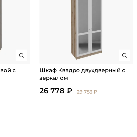
вой с
Шкаф Квадро двухдверный с
зеркалом
26 778 ₽
29 753 ₽