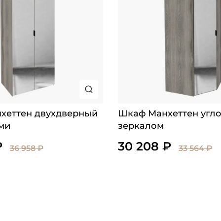
хеттен двухдверный
Шкаф Манхеттен угло
ми
зеркалом
₽
30 208 ₽
36 958 ₽
33 564 ₽