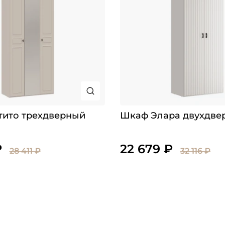
тито трехдверный
Шкаф Элара двухдве
₽
22 679 ₽
28 411 ₽
32 116 ₽