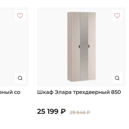
рный со
Шкаф Элара трехдверный 850
25 199 ₽
29 646 ₽