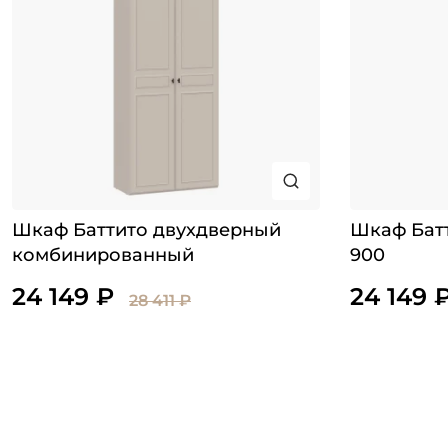
Шкаф Баттито двухдверный
Шкаф Бат
комбинированный
900
24 149 ₽
24 149 
28 411 ₽