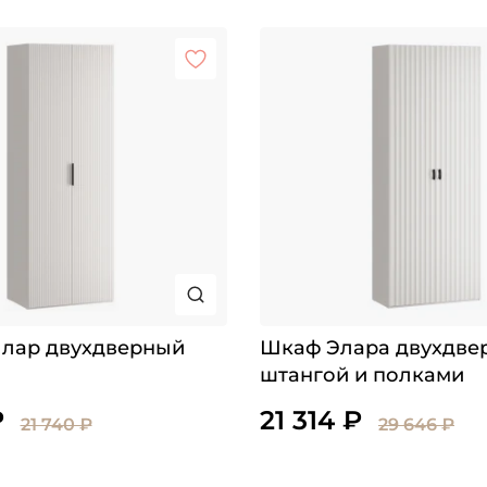
лар двухдверный
Шкаф Элара двухдве
штангой и полками
₽
21 314 ₽
21 740 ₽
29 646 ₽