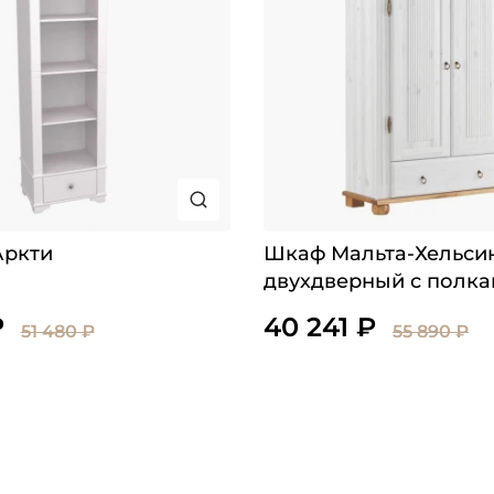
Аркти
Шкаф Мальта-Хельси
двухдверный с полк
₽
40 241 ₽
51 480 ₽
55 890 ₽