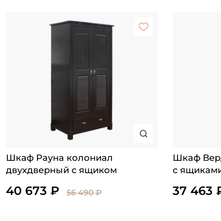
Шкаф Рауна колониал
Шкаф Вер
двухдверный с ящиком
с ящикам
40 673 ₽
37 463 
56 490 ₽