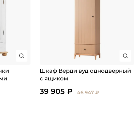
нки
Шкаф Верди вуд однодверный
ами
с ящиком
39 905 ₽
46 947 ₽