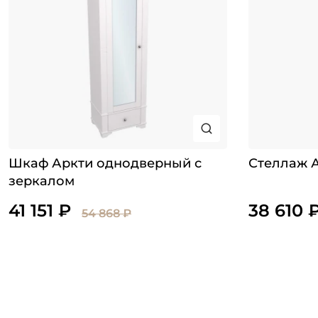
Шкаф Аркти однодверный с
Стеллаж 
зеркалом
41 151 ₽
38 610 
54 868 ₽