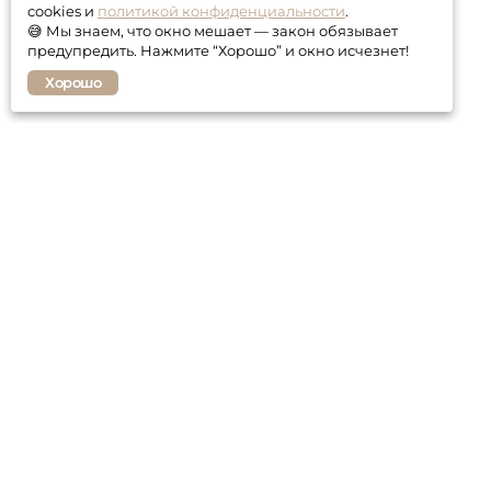
cookies и
политикой конфиденциальности
.
😅 Мы знаем, что окно мешает — закон обязывает
предупредить. Нажмите “Хорошо” и окно исчезнет!
Хорошо
Покупателю
Контакты
Гарантия
Оплата и доставка
Статьи о мебели