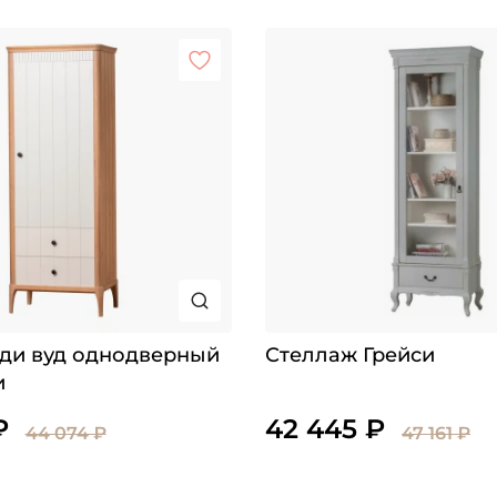
ди вуд однодверный
Стеллаж Грейси
и
₽
42 445 ₽
44 074 ₽
47 161 ₽