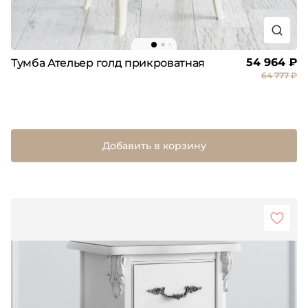
54 964 ₽
Тумба Ательер голд прикроватная
64 777 ₽
Добавить в корзину