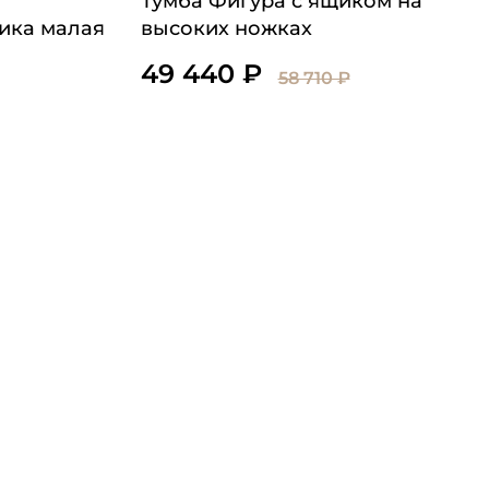
Тумба Фигура с ящиком на
ика малая
высоких ножках
49 440 ₽
58 710 ₽