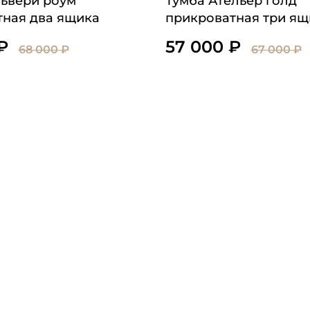
львери роум
Тумба Ательер голд
тная два ящика
прикроватная три ящ
₽
57 000 ₽
68 000 ₽
67 000 ₽