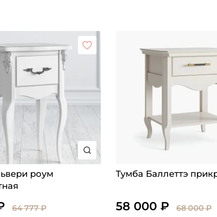
львери роум
Тумба Баллеттэ прик
тная
₽
58 000 ₽
64 777 ₽
68 000 ₽