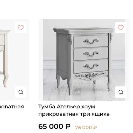
роватная
Тумба Ательер хоум
прикроватная три ящика
65 000 ₽
76 000 ₽