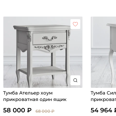
Тумба Ательер хоум
Тумба Си
прикроватная один ящик
прикрова
58 000 ₽
54 964 
68 000 ₽