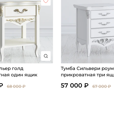
льер голд
Тумба Сильвери роум
тная один ящик
прикроватная три ящ
₽
57 000 ₽
68 000 ₽
67 000 ₽