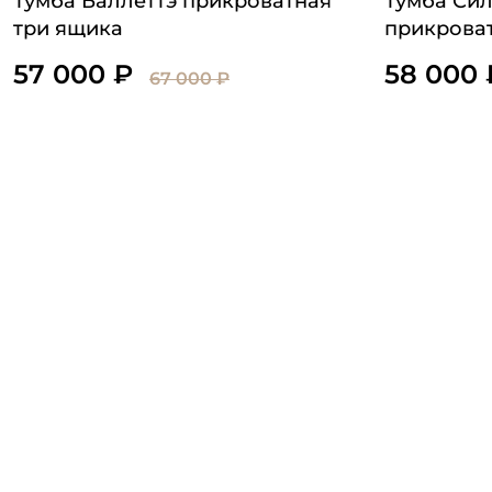
Тумба Баллеттэ прикроватная
Тумба Си
три ящика
прикрова
57 000 ₽
58 000 
67 000 ₽