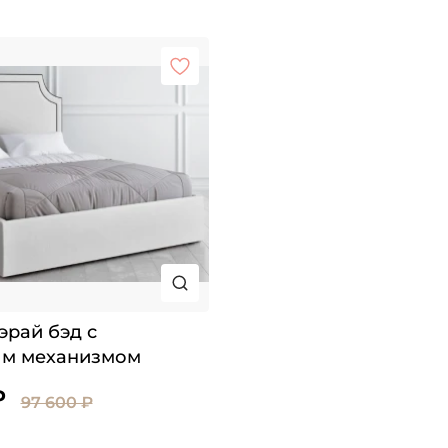
эрай бэд с
м механизмом
₽
97 600 ₽