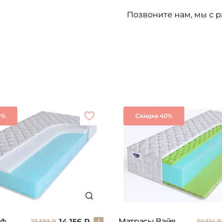
Позвоните нам, мы с р
0%
Скидка 40%
Матрасы Инфлекс
Матрасы Вэйв
14 156 ₽
23 593 ₽
30 514 ₽