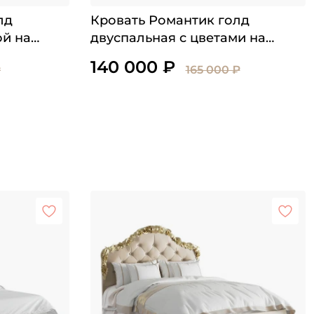
лд
Кровать Романтик голд
ой на
двуспальная с цветами на
и
изголовье
140 000 ₽
₽
165 000 ₽