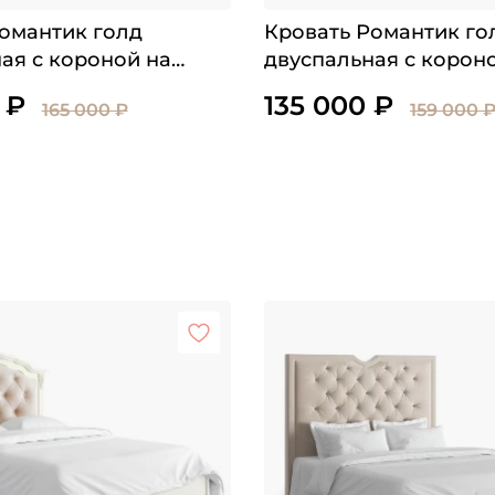
омантик голд
Кровать Романтик го
ая с короной на
двуспальная с корон
 и утяжкой
изголовье без утяжк
 ₽
135 000 ₽
165 000 ₽
159 000 