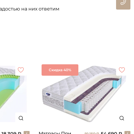
адостью на них ответим
Скидка 40%
Матрасы Привиледж
18 309 ₽
54 690 ₽
91 150 ₽