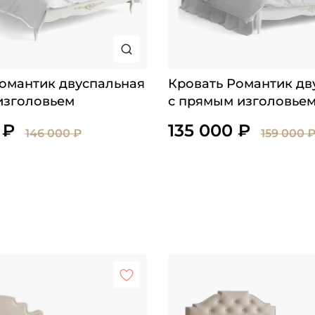
омантик двуспальная
Кровать Романтик дв
изголовьем
с прямым изголовьем
выемкой
 ₽
135 000 ₽
146 000 ₽
159 000 