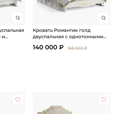
успальная
Кровать Романтик голд
 и
двуспальная с однотонными
цветами на изголовье
140 000 ₽
₽
165 000 ₽