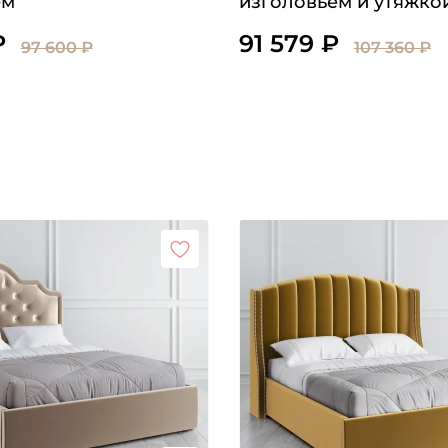
ем
изголовьем и утяжко
Капитоне
₽
91 579 ₽
97 600 ₽
107 360 ₽