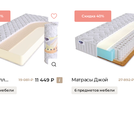
0%
Скидка 40%
Матрасы Роллер
Матрасы Джой
11 449 ₽
19 081 ₽
27 892 ₽
 мебели
6 предметов мебели