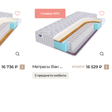
Скидка 40%
Матрасы Ван сайд
16 736 ₽
16 529 ₽
27 547 ₽
3 предмета мебели