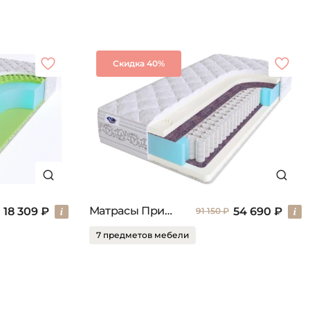
Скидка 40%
Матрасы Привиледж
18 309 ₽
54 690 ₽
91 150 ₽
7 предметов мебели