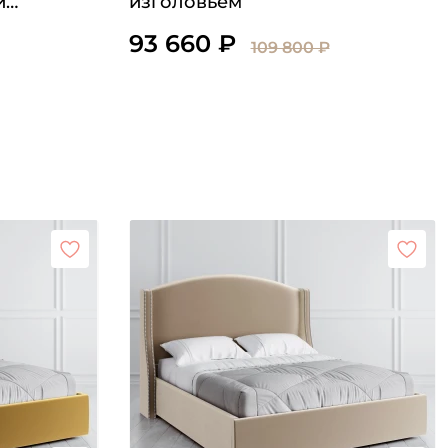
й
изголовьем
93 660 ₽
109 800 ₽