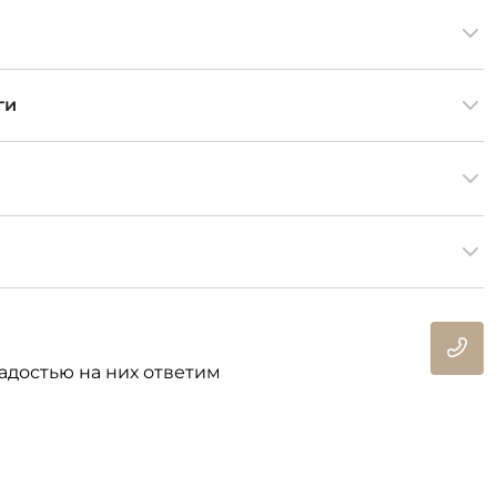
ги
адостью на них ответим