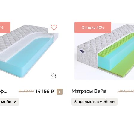
0%
Скидка 40%
Матрасы Инфлекс
Матрасы Вэйв
14 156 ₽
23 593 ₽
30 514 ₽
в мебели
5 предметов мебели