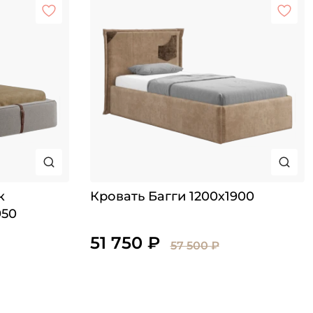
к
Кровать Багги 1200х1900
950
51 750 ₽
57 500 ₽