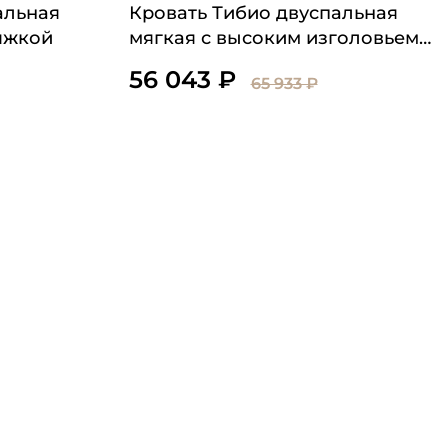
альная
Кровать Тибио двуспальная
тяжкой
мягкая с высоким изголовьем
на резных ножках
56 043 ₽
65 933 ₽