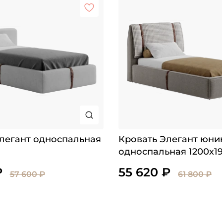
легант односпальная
Кровать Элегант юни
односпальная 1200х1
₽
55 620 ₽
57 600 ₽
61 800 ₽