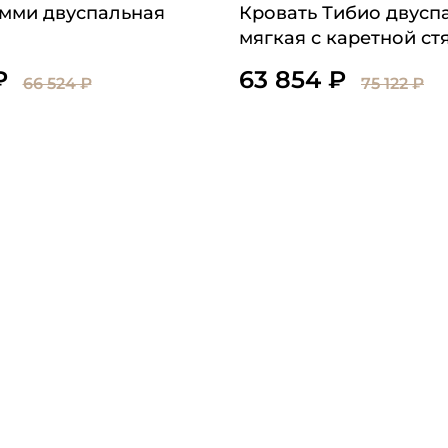
Эмми двуспальная
Кровать Тибио двусп
мягкая с каретной с
₽
63 854 ₽
66 524 ₽
75 122 ₽