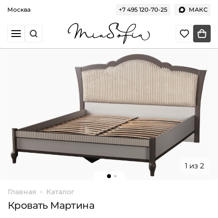
Москва
+7 495 120-70-25
МАКС
1 из 2
Главная
Каталог
Кровать Мартина