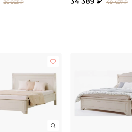
34 389 ₽
36 663 ₽
40 457 ₽