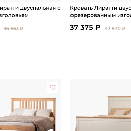
иратти двуспальная с
Кровать Лиратти дву
зголовьем
фрезерованным изго
без изножья
37 375 ₽
36 663 ₽
43 970 ₽