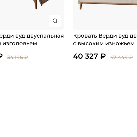
ерди вуд двуспальная
Кровать Верди вуд д
м изголовьем
с высоким изножьем
₽
40 327 ₽
34 146 ₽
47 444 ₽