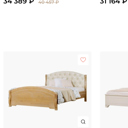
34 389 ₽
31 164 ₽
40 457 ₽