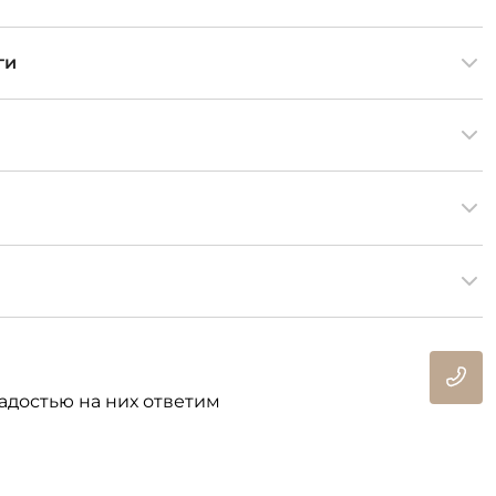
ги
адостью на них ответим