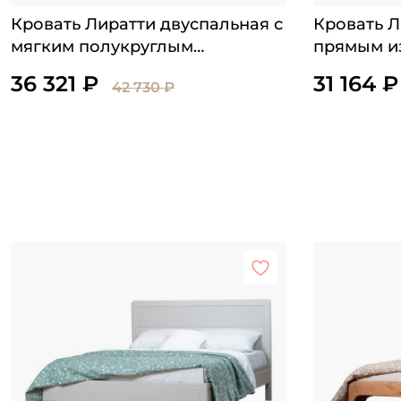
Кровать Лиратти двуспальная с
Кровать Л
мягким полукруглым
прямым и
изголовьем и изножьем
36 321 ₽
31 164 ₽
42 730 ₽