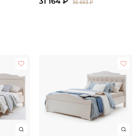
31 164 ₽
36 663 ₽