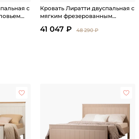
спальная с
Кровать Лиратти двуспальная с
ловьем
мягким фрезерованным
изголовьем и низким изножьем
41 047 ₽
48 290 ₽