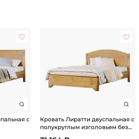
спальная с
Кровать Лиратти двуспальная с
полукруглым изголовьем без
изножья