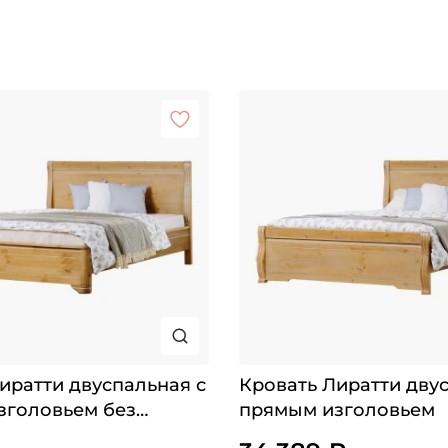
иратти двуспальная с
Кровать Лиратти дву
зголовьем без
прямым изголовьем