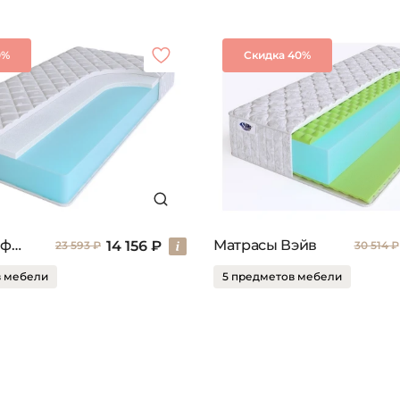
0%
Скидка 40%
Матрасы Инфлекс
Матрасы Вэйв
14 156 ₽
23 593 ₽
30 514 ₽
в мебели
5 предметов мебели