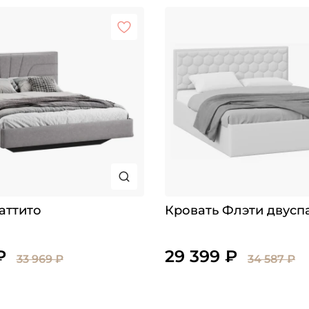
аттито
Кровать Флэти двусп
₽
29 399 ₽
33 969 ₽
34 587 ₽