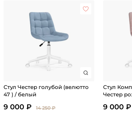
Стул Честер голубой (велютто
Стул Ком
47 ) / белый
Честер ро
9 000 ₽
9 000 ₽
14 250 ₽