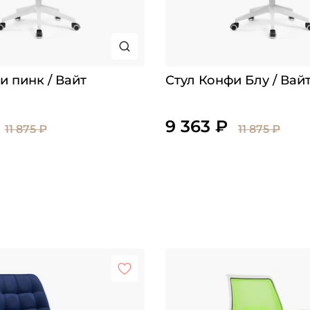
и пинк / Вайт
Стул Конфи Блу / Вай
9 363 ₽
11 875 ₽
11 875 ₽