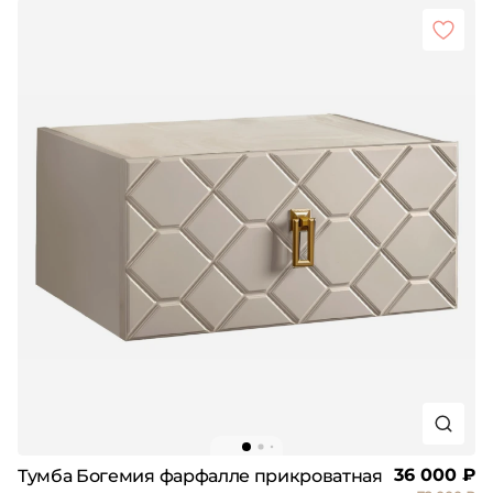
36 000 ₽
Тумба Богемия фарфалле прикроватная