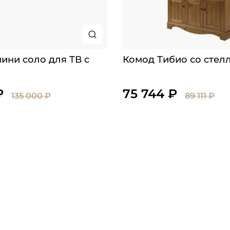
ини соло для ТВ с
Комод Тибио со стел
₽
75 744 ₽
135 000 ₽
89 111 ₽