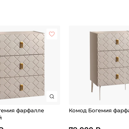
гемия фарфалле
Комод Богемия фарф
й