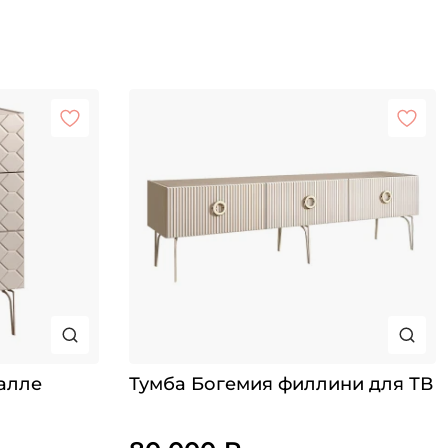
алле
Тумба Богемия филлини для ТВ