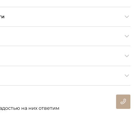
ги
адостью на них ответим