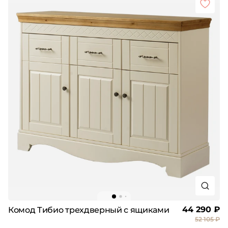
44 290 ₽
Комод Тибио трехдверный с ящиками
52 105 ₽