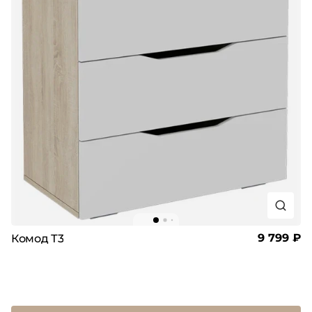
9 799 ₽
Комод Т3