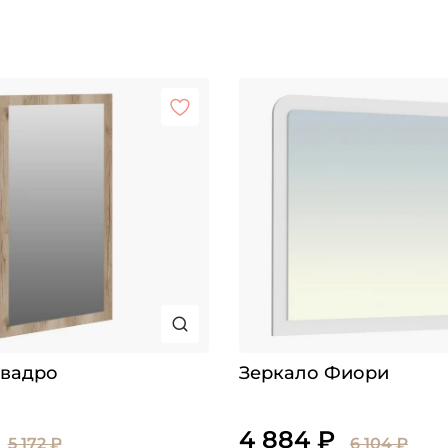
Квадро
Зеркало Фиори
4 884 ₽
5 172 ₽
6 104 ₽