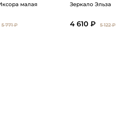
Иксора малая
Зеркало Эльза
4 610 ₽
5 771 ₽
5 122 ₽