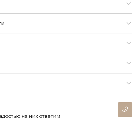
ги
адостью на них ответим