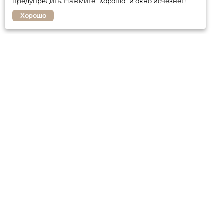
предупредить. Нажмите “Хорошо” и окно исчезнет!
Хорошо
Покупателю
Контакты
Гарантия
Оплата и доставка
Статьи о мебели
Политика
конфиденциальност