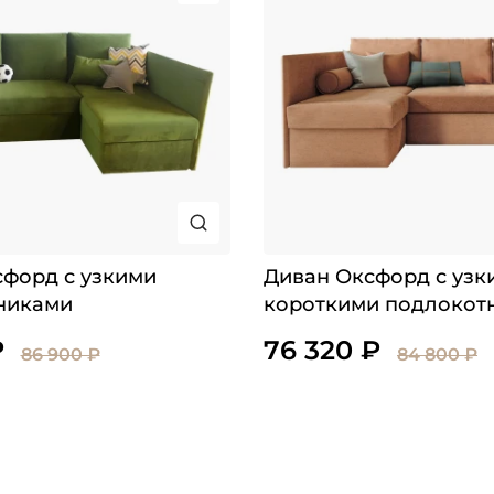
форд с узкими
Диван Оксфорд с узк
никами
короткими подлокот
₽
76 320 ₽
86 900 ₽
84 800 ₽