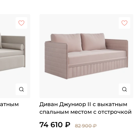
катным
Диван Джуниор II с выкатным
спальным местом с отстрочкой
74 610 ₽
82 900 ₽