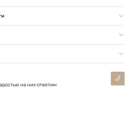
ги
адостью на них ответим