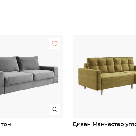
лтон
Диван Манчестер угл