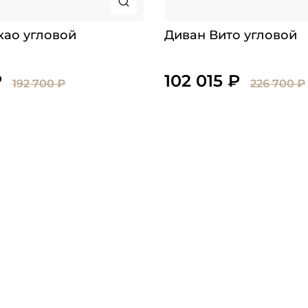
као угловой
Диван Вито угловой
₽
102 015 ₽
192 700 ₽
226 700 ₽