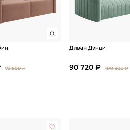
бин
Диван Дэнди
₽
90 720 ₽
73 500 ₽
100 800 ₽