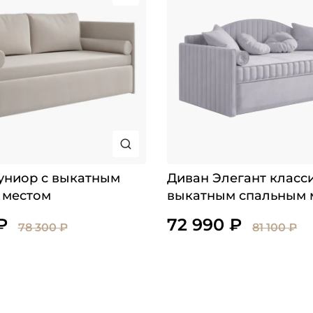
униор с выкатным
Диван Элегант класси
 местом
выкатным спальным 
₽
72 990 ₽
78 300 ₽
81 100 ₽