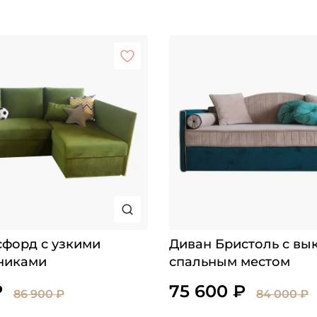
форд с узкими
Диван Бристоль с вы
никами
спальным местом
₽
75 600 ₽
86 900 ₽
84 000 ₽