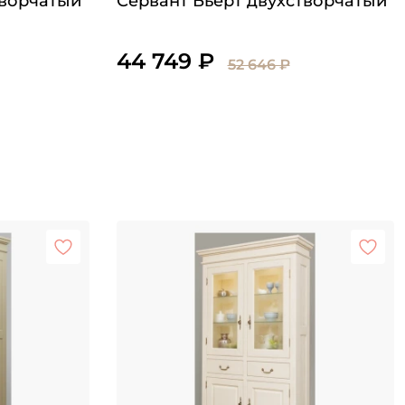
творчатый
Сервант Бьёрт двухстворчатый
44 749 ₽
52 646 ₽