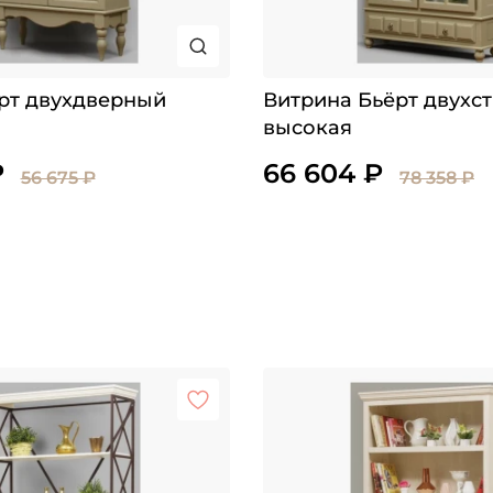
рт двухдверный
Витрина Бьёрт двухс
высокая
₽
66 604 ₽
56 675 ₽
78 358 ₽