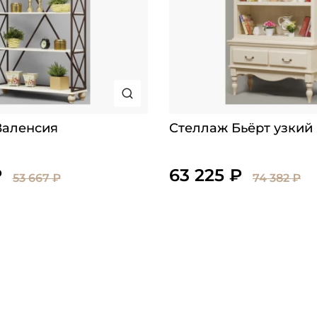
Валенсия
Стеллаж Бьёрт узкий
₽
63 225 ₽
53 667 ₽
74 382 ₽