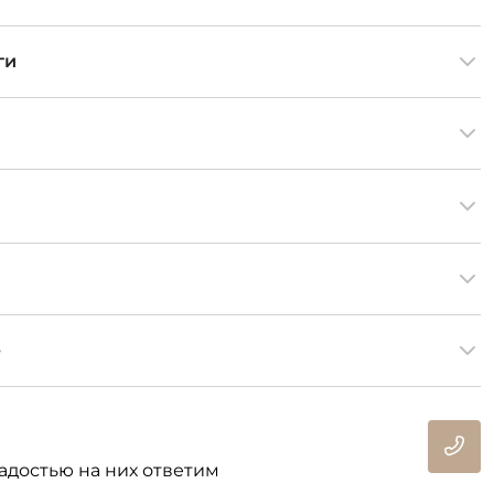
ги
е
адостью на них ответим