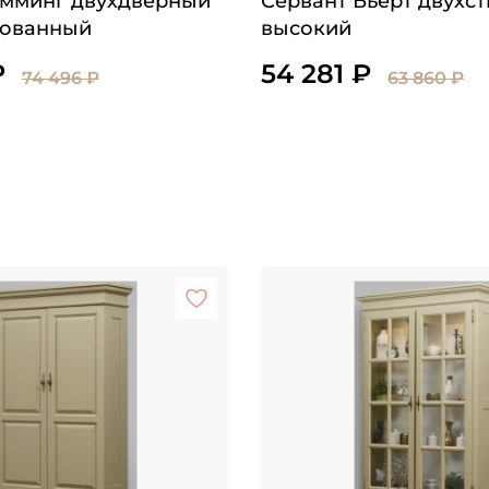
мминг двухдверный
Сервант Бьёрт двухс
ованный
высокий
₽
54 281 ₽
74 496 ₽
63 860 ₽