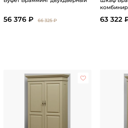
Буфет Брамминг двухдверный
Шкаф Бра
комбинир
56 376 ₽
63 322 
66 325 ₽