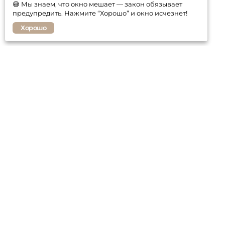
😅 Мы знаем, что окно мешает — закон обязывает
предупредить. Нажмите “Хорошо” и окно исчезнет!
Хорошо
Покупателю
Контакты
Гарантия
Оплата и доставка
Статьи о мебели
Политика